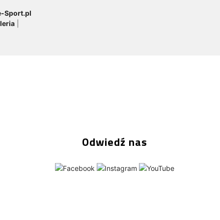
-Sport.pl
leria
|
Odwiedź nas