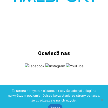
Odwiedź nas
Ta strona korzysta z ciasteczek aby świadczyć usługi na
Copyright (C) 2026
Time-Sport Group
Wszelkie prawa
najwyższym poziomie. Dalsze korzystanie ze strony oznacza,
zastrzeżone. Wykonanie: Time-Sport Technologie
że zgadzasz się na ich użycie.
Zgoda