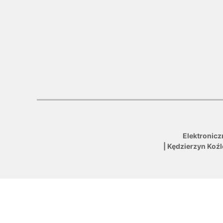
Elektronicz
| Kędzierzyn Koź