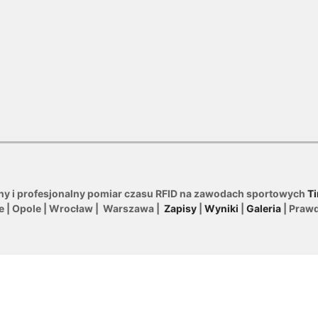
ny i profesjonalny pomiar czasu RFID na zawodach sportowych
Ti
le | Opole | Wrocław | Warszawa |
Zapisy
|
Wyniki
|
Galeria
| Praw