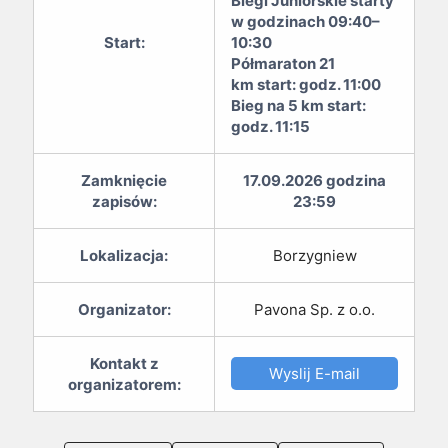
Biegi Juniorskie starty
w godzinach 09:40–
Start:
10:30
Półmaraton 21
km start: godz. 11:00
Bieg na 5 km start:
godz. 11:15
Zamknięcie
17.09.2026 godzina
zapisów:
23:59
Lokalizacja:
Borzygniew
Organizator:
Pavona Sp. z o.o.
Kontakt z
Wyslij E-mail
organizatorem: