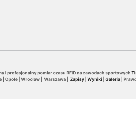
ny i profesjonalny pomiar czasu RFID na zawodach sportowych
Ti
le | Opole | Wrocław | Warszawa |
Zapisy
|
Wyniki
|
Galeria
| Praw