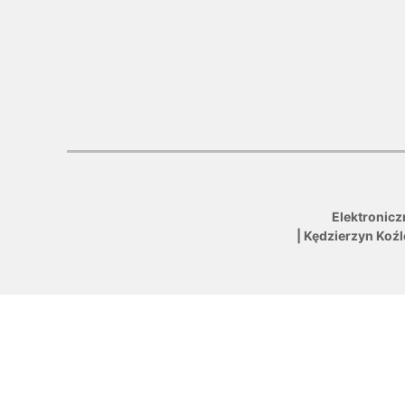
Elektronicz
| Kędzierzyn Koź