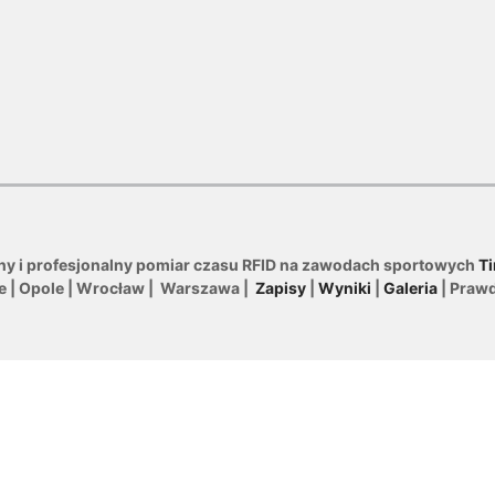
ny i profesjonalny pomiar czasu RFID na zawodach sportowych
Ti
le | Opole | Wrocław | Warszawa |
Zapisy
|
Wyniki
|
Galeria
| Praw