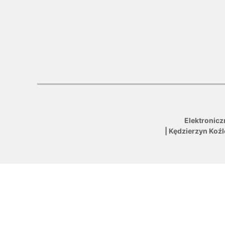
Elektronicz
| Kędzierzyn Koź