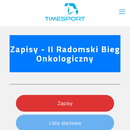
Zapisy - II Radomski Bieg
Onkologiczny
Zapisy
Lista startowa