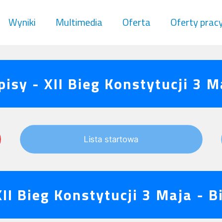
Wyniki
Multimedia
Oferta
Oferty prac
pisy - XII Bieg Konstytucji 3 M
Lista startowa
XII Bieg Konstytucji 3 Maja - Bi