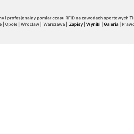
ny i profesjonalny pomiar czasu RFID na zawodach sportowych
Ti
le | Opole | Wrocław | Warszawa |
Zapisy
|
Wyniki
|
Galeria
| Praw