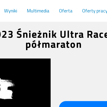
Wyniki
Multimedia
Oferta
Oferty prac
23 Śnieżnik Ultra Rac
półmaraton