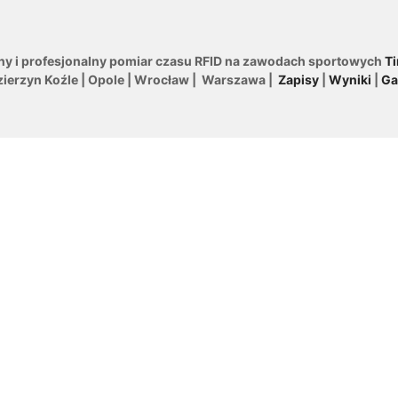
ny i profesjonalny pomiar czasu RFID na zawodach sportowych
Ti
zierzyn Koźle | Opole | Wrocław | Warszawa |
Zapisy
|
Wyniki
|
Ga