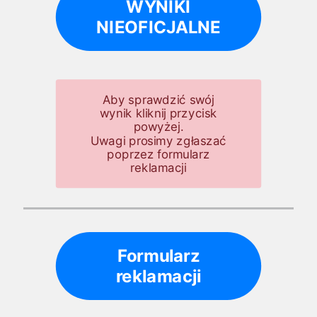
WYNIKI
NIEOFICJALNE
Aby sprawdzić swój
wynik kliknij przycisk
powyżej.
Uwagi prosimy zgłaszać
poprzez formularz
reklamacji
Formularz
reklamacji