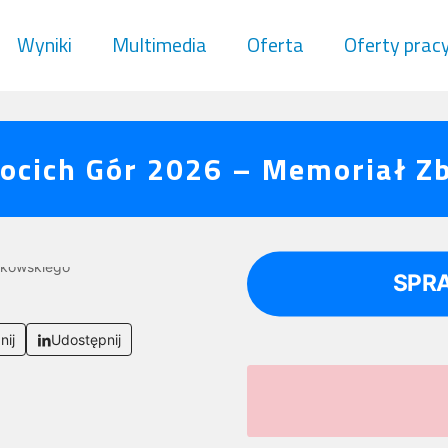
Wyniki
Multimedia
Oferta
Oferty prac
ocich Gór 2026 – Memoriał Z
SPR
nij
Udostępnij
Uwaga! 