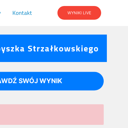
y
Kontakt
WYNIKI LIVE
byszka Strzałkowskiego
AWDŹ SWÓJ WYNIK
Wyniki nieoficjalne!