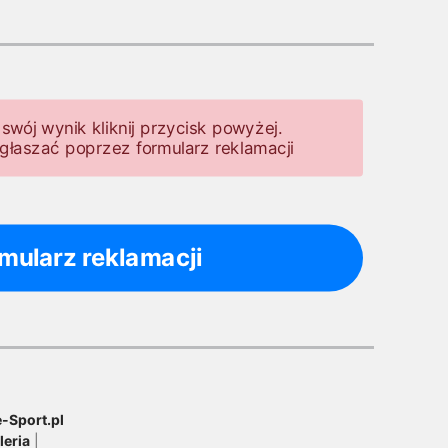
swój wynik kliknij przycisk powyżej.
głaszać poprzez formularz reklamacji
mularz reklamacji
-Sport.pl
leria
|