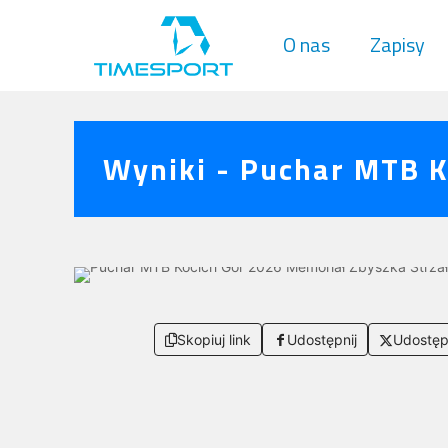
O nas
Zapisy
Wyniki - Puchar MTB K
Skopiuj link
Udostępnij
Udostęp