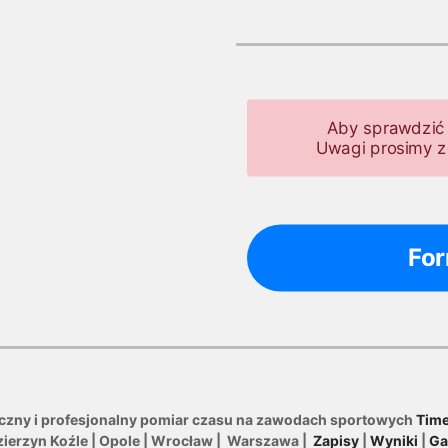
Aby sprawdzić 
Uwagi prosimy z
For
iczny i profesjonalny pomiar czasu na zawodach sportowych
Time
zierzyn Koźle | Opole | Wrocław | Warszawa |
Zapisy
|
Wyniki
|
Ga