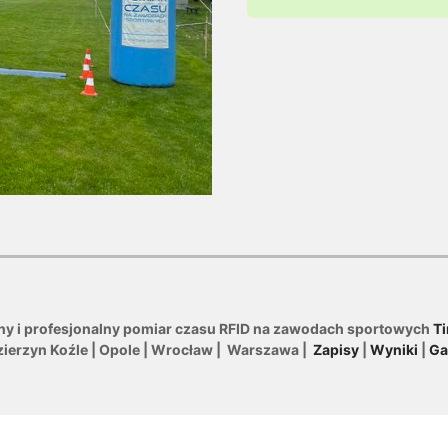
ny i profesjonalny pomiar czasu RFID na zawodach sportowych
Ti
zierzyn Koźle | Opole | Wrocław | Warszawa |
Zapisy
|
Wyniki
|
Ga