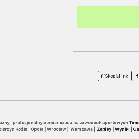
Wy
Skopiuj link
iczny i profesjonalny pomiar czasu na zawodach sportowych
Time
zierzyn Koźle | Opole | Wrocław | Warszawa |
Zapisy
|
Wyniki
|
Ga