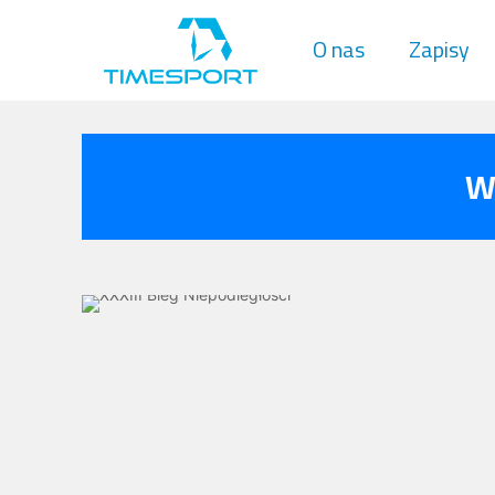
O nas
Zapisy
W