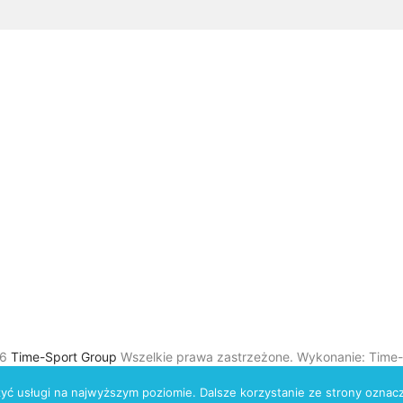
26
Time-Sport Group
Wszelkie prawa zastrzeżone. Wykonanie: Time-
zyć usługi na najwyższym poziomie. Dalsze korzystanie ze strony oznacz