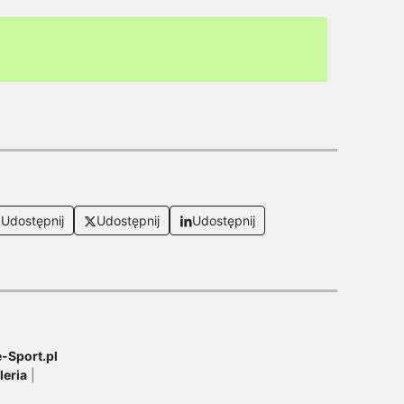
niki oficjalne!
Udostępnij
Udostępnij
Udostępnij
-Sport.pl
leria
|