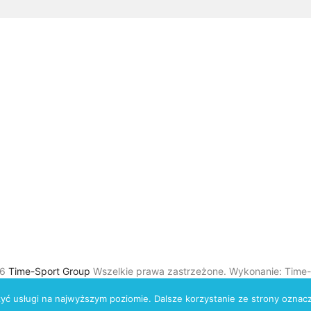
26
Time-Sport Group
Wszelkie prawa zastrzeżone. Wykonanie: Time-
zyć usługi na najwyższym poziomie. Dalsze korzystanie ze strony oznacz