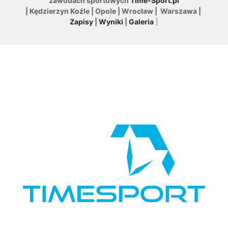
zawodach sportowych
Time-Sport.pl
| Kędzierzyn Koźle | Opole | Wrocław | Warszawa |
Zapisy
|
Wyniki
|
Galeria
|