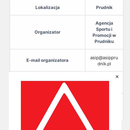
Lokalizacja
Prudnik
Agencja
Sportu i
Organizator
Promocji w
Prudniku
asip@asippru
E-mail organizatora
dnik.pl
✕
+48 77
Telefon organizatora
4362563
https://www.f
Strona zawodów
acebook.com
/asipprudnik