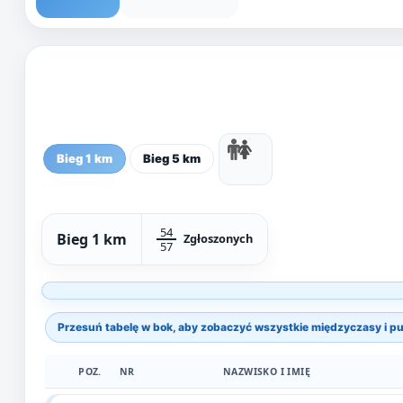
Bieg 1 km
Bieg 5 km
54
Bieg 1 km
Zgłoszonych
57
POZ.
NR
NAZWISKO I IMIĘ