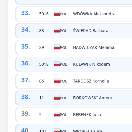
33.
5016
WDÓWKA Aleksandra
POL
34.
83
ŚWIERAD Barbara
POL
35.
29
HADWICZAK Melania
POL
36.
5018
KULAWIK Nikodem
POL
37.
86
TARGOSZ Kornelia
POL
38.
11
BORKOWSKI Antoni
POL
39.
5
BĘBENEK Julia
POL
40.
107
WRÓBEL Laura
POL