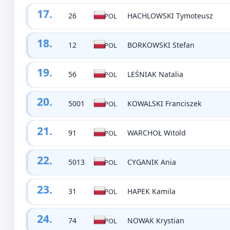
17.
26
HACHLOWSKI Tymoteusz
POL
18.
12
BORKOWSKI Stefan
POL
19.
56
LEŚNIAK Natalia
POL
20.
5001
KOWALSKI Franciszek
POL
21.
91
WARCHOŁ Witold
POL
22.
5013
CYGANIK Ania
POL
23.
31
HAPEK Kamila
POL
24.
74
NOWAK Krystian
POL