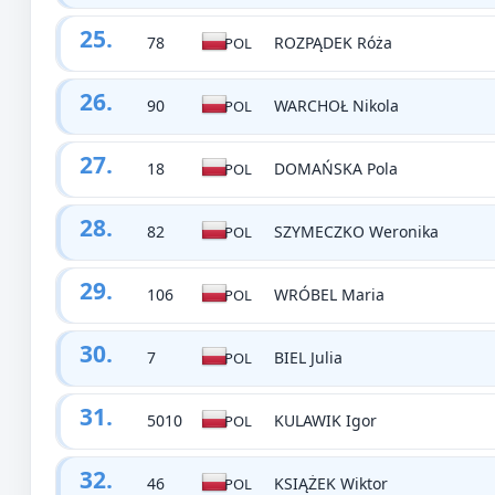
25.
78
ROZPĄDEK Róża
POL
26.
90
WARCHOŁ Nikola
POL
27.
18
DOMAŃSKA Pola
POL
28.
82
SZYMECZKO Weronika
POL
29.
106
WRÓBEL Maria
POL
30.
7
BIEL Julia
POL
31.
5010
KULAWIK Igor
POL
32.
46
KSIĄŻEK Wiktor
POL