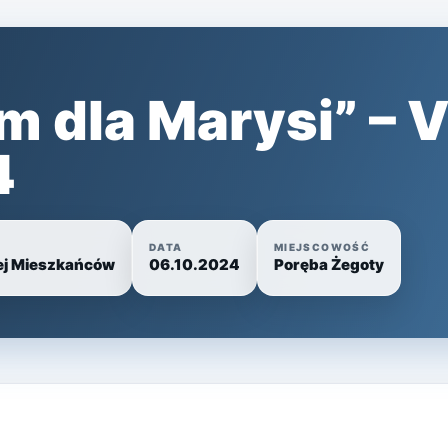
 dla Marysi” – VI
4
DATA
MIEJSCOWOŚĆ
ej Mieszkańców
06.10.2024
Poręba Żegoty