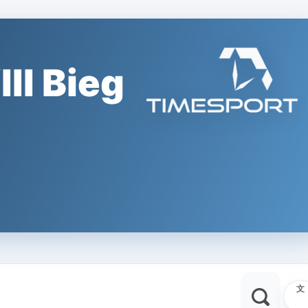
II Bieg
文