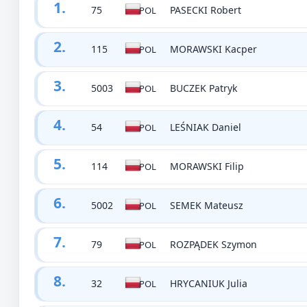
1.
75
PASECKI Robert
POL
2.
115
MORAWSKI Kacper
POL
3.
5003
BUCZEK Patryk
POL
4.
54
LEŚNIAK Daniel
POL
5.
114
MORAWSKI Filip
POL
6.
5002
SEMEK Mateusz
POL
7.
79
ROZPĄDEK Szymon
POL
8.
32
HRYCANIUK Julia
POL