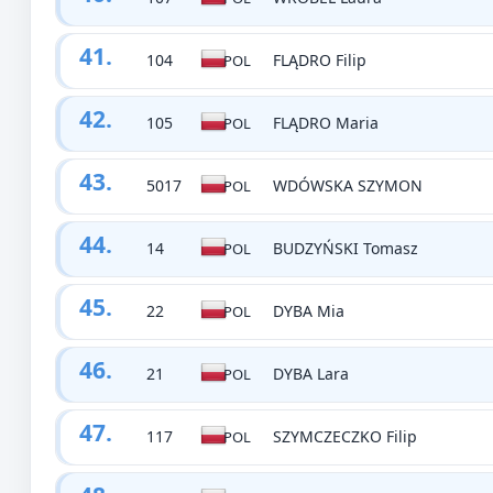
41.
104
FLĄDRO Filip
POL
42.
105
FLĄDRO Maria
POL
43.
5017
WDÓWSKA SZYMON
POL
44.
14
BUDZYŃSKI Tomasz
POL
45.
22
DYBA Mia
POL
46.
21
DYBA Lara
POL
47.
117
SZYMCZECZKO Filip
POL