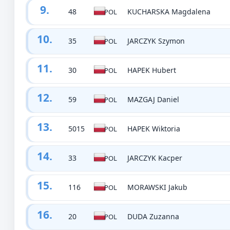
9.
48
KUCHARSKA Magdalena
POL
10.
35
JARCZYK Szymon
POL
11.
30
HAPEK Hubert
POL
12.
59
MAZGAJ Daniel
POL
13.
5015
HAPEK Wiktoria
POL
14.
33
JARCZYK Kacper
POL
15.
116
MORAWSKI Jakub
POL
16.
20
DUDA Zuzanna
POL